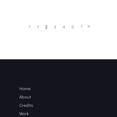
1
2
3
4
5
Home
About
Credits
Work