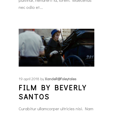
pulvinar, hendrerit id, lorem. Maecenas
nec odio et
19 april 2018
by
XandeR@foleytales
FILM BY BEVERLY
SANTOS
Curabitur ullamcorper ultricies nisi. Nam